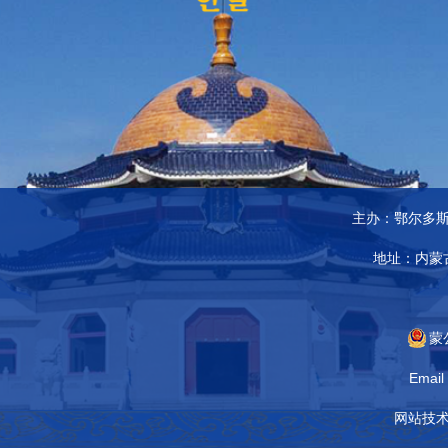
主办：鄂尔多
地址：内蒙
蒙
Emai
网站技