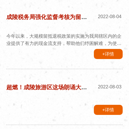
业事故的教训，认真贯彻落实党中央、国务院自治区市委
决策部署，压紧压实安全生产责任，强化安全监督巡查制
度，扎实开展在建工地专项整治，全力维护建筑行业安全
成陵税务局强化监督考核为留抵退税保驾护航
2022-08-04
稳定。会议传达学...
今年以来，大规模留抵退税政策的实施为我局辖区内的企
业提供了有力的现金流支持，帮助他们纾困解难，为使留
抵退税政策不折不扣的落实到位，成陵税务局积极开展增
+详情
值税留抵退税专项督查工作，全面掌握增值税留抵退税工
作开展情况，发掘增值税留抵退税风险点，阻断潜在的执
法风险与骗税风险，确保政策落实落地。协同作战，严厉
打击骗取留抵退税违法犯罪行为。充分发挥六部门常态化
打击骗取留抵退税工作机制作用，形成工作合力，集中力
超燃！成陵旅游区这场朗诵大赛精彩纷呈~
2022-08-03
量开展联合打...
+详情