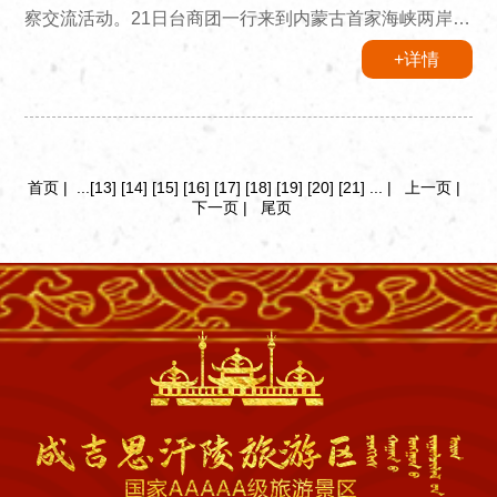
察交流活动。21日台商团一行来到内蒙古首家海峡两岸交
流基地——成吉思汗陵考察交流，内蒙古台联会长张蒙
+详情
海、内蒙古台联秘书长姜德荣、市委统战部副部长丁玲、
成陵管委会副主任哈斯其劳、成陵管委会民族事务和文物
管理局负责人参加考察交流活动。考察团一行认真聆听介
绍，详细了解成吉思汗陵的历史变迁、非物质文化遗产的
传承、传统文化保护等情况，感受了文化传承的执着和坚
首页
|
...
[13]
[14]
[15]
[16]
[17]
[18]
[19]
[20]
[21]
...
|
上一页
|
下一页
|
尾页
定。台商们也表达了...