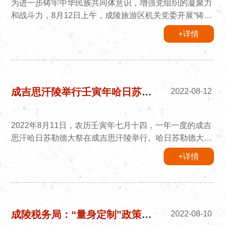
为进一步铸牢中华民族共同体意识，增强党组织的凝聚力
和战斗力，8月12日上午，成陵旅游区机关党委开展“铸牢
中华民族共同体意识”主题党日活动。全体党员、入党积
+详情
极分子、非党科级干部参加。在成陵旅游区铸牢中华民族
共同体意识教育实践基地，全体党员干部通过听取讲解员
介绍，观看展板、展品等方式，深入学习国家领导人对民
族工作的重要论述以及铸牢中华民族共同体意识的主题内
涵，详细了解“多彩成陵”篇章和成陵旅游区民族工作概
成吉思汗陵举行壬寅年哈日苏勒德年度大祭
2022-08-12
况，深刻感受成陵...
2022年8月11日，农历壬寅年七月十四，一年一度的成吉
思汗哈日苏勒德大祭在成吉思汗陵举行。哈日苏勒德大祭
亦称“哈日苏勒德达斯玛祭”、“哈日苏勒德添缨祭”。成吉
+详情
思汗陵文化遗产保护中心全体职工以及周边的牧民参加了
本次祭典。祭典由专门守护供奉苏勒德的达尔扈特人主
持，祭祀群众们纷纷将贡品交到达尔扈特手中后跪拜接受
祝福。 “哈日苏勒德”是成吉思汗统率军队的战旗、战无
不胜的精神象征。哈日苏勒德祭祀在蒙古族群众中已有近
成陵税务局：“量身定制”政策助力企业解“燃眉之急”
2022-08-10