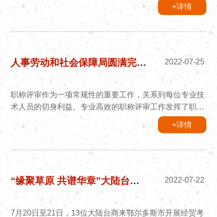
文化遗产保护中心召开廉政党课，文化遗产保护中心全体
+详情
干部职工参加了会议。哈斯其劳副主任围绕廉政的内涵、
历史沿革、我们党反腐的相关历史背景等内容跟大家分享
了什么是廉，为什么要讲廉政，还讲到领导干部廉洁从
政，要算好政治账、经济账、名誉账、亲友账、健康账
这“五笔账”，为中心全体干部职工上了一堂生动的廉政党
人事劳动和社会保障局圆满完成2022年职称申报工作
2022-07-25
课。会议最后，哈斯其劳...
职称评审作为一项常规性的重要工作，关系到每位专业技
术人员的切身利益。专业高效的职称评审工作发挥了职称
评审在人才选拔工作中的导向激励作用。为认真贯彻落实
+详情
《鄂尔多斯市人力资源和社会保障局关于印发2022年全
市职称评审工作安排意见的通知》文件精神，人社局早部
署、早安排，召开工作会议传达了市人社局职评工作文件
精神，并结合往年的申报情况，总结了经验，提出了新的
工作要求，圆满完成了2022年度职称申报工作。2022
“缘聚草原 共谱华章”大陆台商成吉思汗陵考察交流
2022-07-22
年，旅游区申报中级职...
7月20日至21日，13位大陆台商来鄂尔多斯市开展经贸考