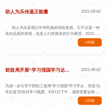
助人为乐传递正能量
2022-08-02
助人为乐是我们中华民族的传统美德。它不仅是一种
良好品质的表现，也是人们所推崇的行为规范。2022年8
月1日中午13时30分，在成吉思汗陵旅游区内无障碍通道
+详情
处有两位老人，有位大娘在烈日炎炎下吃力地推着因行动
不便坐在轮椅上的大爷。这时景区检票办的工作人员小红
同志看到这一幕，赶忙热心走上前，从大娘手里接过轮
椅。大娘说：他们想在检票口周边休息一下，顺便等子女
来接他们。小红同志帮着将老人推到检票口，还担心大
财政局开展“学习强国学习达人个人挑战赛”
2022-08-02
爷、大娘在烈日暴...
为进一步引导干部职工使用“学习强国”学习平台，营造“比
学赶超”的良好学习氛围，8月1日下午，成陵管委会财政
局开展了“学习强国学习达人个人挑战赛”。现场有8名选手
+详情
通过手机“学习强国”挑战答题进行比赛。 挑战赛采取现场