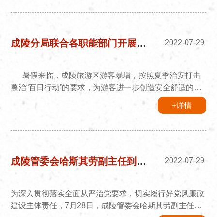
答题的方式进行，参赛学员分别使用自己的学习强国账号
在学习强国挑战答题栏目下进行答题，在规定时间内以答
题数多者胜出，全方位考察参赛选手理论知识储备和临场
应变能力。答题结束后，由工作人员统计分数，评选1名
成陵分局联合各职能部门开展夏季治安打击整治“百日行动”
2022-07-29
学习达人，...
暑假来临，成陵旅游区游客暴增，按照夏季治安打击
整治“百日行动”的要求，为游客进一步创造安全舒适的旅
游环境，巩固成陵旅游区旅游安全成果，7月28日，成陵
+详情
分局联合镇政府、消防、食品药品、安监、旅游协会、派
出所等职能部门，对旅游区重点部位开展联合清查行
动。 在清查行动中，分局一是对扰乱旅游秩序的非法
拉客揽客等行为进行严厉打击，在此次行动中行政拘留一
人，警告劝阻10人，非法拉客揽客现象明显好转。二是对
成陵管委会哈斯其劳副主任到文化遗产保护中心上廉政党课
2022-07-29
重点部位进行安全隐...
为深入贯彻落实全面从严治党要求，切实履行好党风廉政
建设主体责任，7月28日，成陵管委会哈斯其劳副主任到