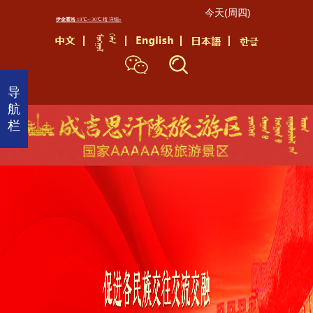
今天(周四)
首
页
景
导
区
航
介
栏
绍
景
区
动
态
成
陵
文