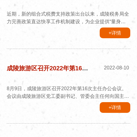
800年的历...
近期，新的组合式税费支持政策出台以来，成陵税务局全
力完善政策直达快享工作机制建设，为企业提供“量身定
制”政策礼包，精准推送服务，助力企业解“燃眉之急”，全
+详情
力保障企业复工复产。成陵税务局通过数据分析预判不同
类型纳税人需求，为辖区内中小企业建立“一户一档”成长
档案，精心匹配对应政策宣传解读资料，“量身定制”适用
政策礼包，精准推送适用政策，确保及时享受相应政策，
着实减轻纳税人、缴费人负担，切实助力企业解“燃眉之
成陵旅游区召开2022年第16次主任办公会议
2022-08-10
急”。截至目前，通...
8月9日，成陵旅游区召开2022年第16次主任办公会议。
会议由成陵旅游区党工委副书记、管委会主任何向国主
持，旅游区县处级以上在家领导和各部门负责人参加了会
+详情
议。会议传达学习了习近平总书记参观中国人民革命军事
博物馆指示精神。会议指出，要严格按照博物馆管理办
法，加强成陵旅游区博物馆和铸牢中华民族共同体意识教
育实践基地展馆的管理和运用，把文物保护利用和展馆内