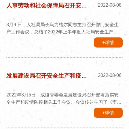
展品保护工作列入重要议事日程，保护好、管理好、运用
人事劳动和社会保障局召开安全生产工作会议
2022-08-08
好，使其发挥应有功...
8月9 日，人社局局长乌力格尔同志主持召开部门安全生
产工作会议，总结了2022年上半年度人社局安全生产工
作，并就2022年下半年度安全生产工作进行了部署。人
+详情
社局全体干部职工参加会议。乌力格尔局长指出，上半年
通过压实安全责任、提高安全认识等措施，实现了安全生
产“零事故”。下半年，更要坚决贯彻落实好《安全生产
法》，并加大安全生产法律法规的宣传力度，营造出关注
安全、关爱生命的浓厚氛围。乌力格尔局长要求，要积极
发展建设局召开安全生产和疫情防控会议
2022-08-06
开展安全管理大检查，认真...
2022年8月5日，成陵管委会发展建设局召开部署落实安
全生产和疫情防控相关工作会议。会议传达学习了《李克
强关于安全生产的批示和刘鹤副总理王勇国务委员赵克志
+详情
国务委员在全国安全生产电视电话会议上的讲话》。会议
强调，安全生产须臾不可放松，要深刻吸取其他地区和行