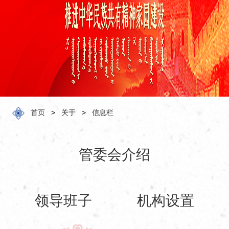
化
预
订
服
务
关
于
首页
>
关于
>
信息栏
管委会介绍
领导班子
机构设置