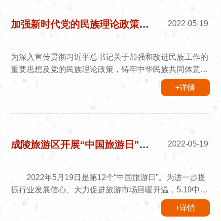
费支持政策是加强政治机关建设和政治意识培养的重要内
容，要从讲政治的高度狠抓落实。完善制度机制建设，流
加强新时代党的民族理论政策宣传教育
2022-05-19
程再规范。进一步...
为深入宣传贯彻习近平总书记关于加强和改进民族工作的
重要思想及党的民族理论政策，铸牢中华民族共同体意
识，巩固和发展平等、团结、互助、和谐的社会主义民族
+详情
关系，2022年5月18日，成吉思汗陵旅游区民族事务和文
物管理局在旅游景区开展了“深入宣传贯彻党的民族理论
政策铸牢中华民族共同体意识”为主题的宣传教育活动。
活动现场向游客群众发放了《中华人民共和国宪法》、
《中国共产党统一战线工作条例内蒙古自治区促进民族团
成陵旅游区开展“中国旅游日”主题活动
2022-05-19
结进步条例》（蒙汉文）...
2022年5月19日是第12个“中国旅游日”。为进一步提
振行业发展信心、大力促进旅游市场回暖升温，5.19中国
旅游日，成陵旅游区开展了一系列旅游宣传活动。 一
+详情
是积极参加2022年“5.19中国旅游日”鄂尔多斯主题活动和