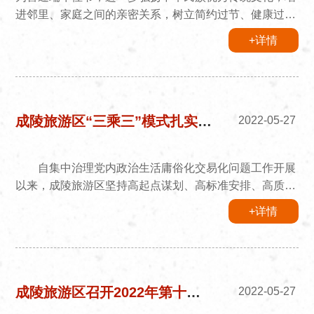
进邻里、家庭之间的亲密关系，树立简约过节、健康过
节、文明过节新风尚。2022年5月31日成吉思汗艺术团党
+详情
支部全体党员参加了由贺西格小区开展“情系端午节
•“粽”享生日会”端午节主题活动。成吉思汗艺术团党支部
全体党员及全体演职人员为居民群众送上精彩的文艺节
目，活动现场热闹非凡，舞蹈《达尔扈特青年》，二重唱
《蒙古马》，马头琴重奏《马蹄唱响的故乡》等丰富多彩
成陵旅游区“三乘三”模式扎实推进集中治理党内政治生活庸俗化交易化问题工作
2022-05-27
的节目，让台下观众目不暇接，掌...
自集中治理党内政治生活庸俗化交易化问题工作开展
以来，成陵旅游区坚持高起点谋划、高标准安排、高质量
推进，结合旅游区实际，建立“三乘三”工作模式，在压实
+详情
责任上加压加力，在组织学习上用心用力，在自查自纠上
聚焦聚力，推动集中治理工作取得实实在在成效。
“三级联动”，压实责任 一是党工委牵头把方向。党
工委第一时间召开集中治理党内政治生活庸俗化交易化问
题部署会议，印发工作方案，成立工作专班，安排部署工
成陵旅游区召开2022年第十二次主任办公会议暨审计查出问题整改动员部署会议
2022-05-27
作任务。领导班子成员发挥“...