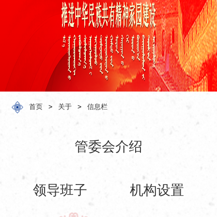
化
预
订
服
务
关
于
首页
>
关于
>
信息栏
管委会介绍
领导班子
机构设置