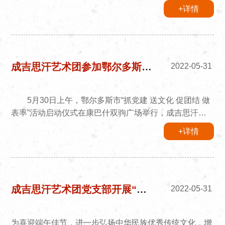
+详情
成吉思汗艺术团参加鄂尔多斯市“抓党建 送文化 促团结 做表率”活动启动仪式
2022-05-31
5月30日上午，鄂尔多斯市“抓党建 送文化 促团结 做
表率”活动启动仪式在康巴什双驹广场举行，成吉思汗艺
术团和市乌兰牧骑荣幸被邀请参加此次活动的演出单位。
+详情
在启动仪式上，成吉思汗艺术团表演的歌舞《各族人
民心连心》，独唱《黄河几字弯》，马头琴齐奏《马蹄唱
响的故乡》等精彩节目赢得观众阵阵掌声。 下一步，
成吉思汗艺术团将秉承乌兰牧骑精神，以“中华民族一家
亲 同心共筑中国梦”为主题，以各族群众喜闻乐见的方
成吉思汗艺术团党支部开展“送文化 送温暖”端午节主题党日活动
2022-05-31
式，丰富农牧民的文化生活，...
为喜迎端午佳节，进一步弘扬中华民族优秀传统文化，增