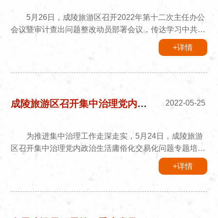
5月26日，成陵旅游区召开2022年第十二次主任办公
会议暨审计查出问题整改动员部署会议，传达学习中共中
央政治局常务委员会会议精神、习近平总书记在中共中央
+详情
政治局第三十八次集体学习时的重要讲话精神、《信访工
作条例》和全市审计查出问题整改专题调度会议精神，听
取审计查出问题往来款核查清理实施方案、国有资产清查
自查、安全事故检讨汇报，安排部署下一步工作。党工委
副书记、管委会主任何向国主持会议并讲话，旅游区在家
成陵旅游区召开集中治理党内政治生活庸俗化交易化问题专题培训会
2022-05-25
领导班子及各部门...
为推进集中治理工作走深走实，5月24日，成陵旅游
区召开集中治理党内政治生活庸俗化交易化问题专题培训
会，邀请鄂尔多斯市委党校公共管理教研室主任苏利英教
+详情
授开展专题讲座，成陵旅游区管委会副主任哈斯其劳主持
会议，旅游区县处级领导干部、全体党员、发展对象、入
党积极分子参加会议。 苏利英教授从中国共产党党情
分析、严肃党内政治生活的重要意义、当前党内政治生活