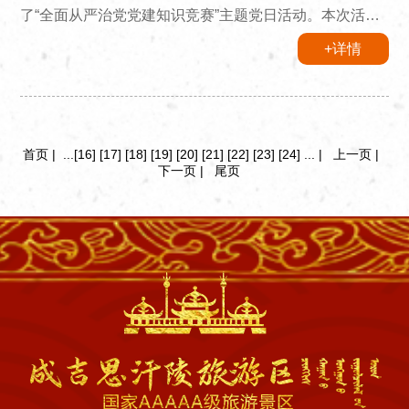
了“全面从严治党党建知识竞赛”主题党日活动。本次活动
结合集中治理党内政治生活庸俗化交易化问题工作，围绕
+详情
党章、《关于新形势下党内政治生活的若干准则》、习近
平总书记关于严肃党内政治生活重要论述和党的政策法规
等内容精心准备了题型多样，内容丰富的问答题目。竞赛
现场气氛紧张而热烈，干部职工们认真思考、积极答题，
充分体现了干部职工积极向上的精神面貌。经过激烈的角
首页
|
...
[16]
[17]
[18]
[19]
[20]
[21]
[22]
[23]
[24]
...
|
上一页
|
下一页
|
尾页
逐和层层选拔最...