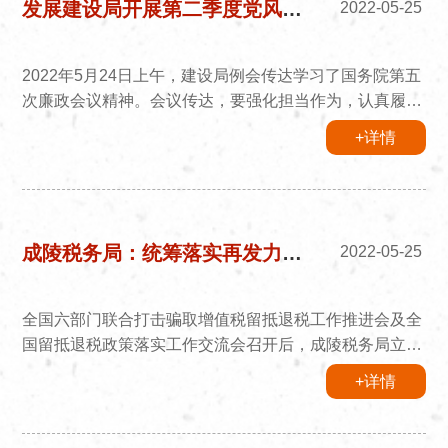
存在的主要问题、加强和规范党内政治生活的主要内容等
发展建设局开展第二季度党风廉政建设例会
2022-05-25
几个方面，深入系统...
2022年5月24日上午，建设局例会传达学习了国务院第五
次廉政会议精神。会议传达，要强化担当作为，认真履行
好建设部门的职责任务，加快推动落实市委、市政府各项
+详情
决策部署落实落地，用心用情用力做好各项工作。要筑牢
廉政防线，做好日常监督，加大对党员干部近距离、常态
化监督，特别是八小时之外的监督，深入开展警示教育，
引导自觉做到廉洁从政。要持续转变作风，面对工作难题
积极寻找克服困难的具体对策，以实干苦干加巧干高质高
成陵税务局：统筹落实再发力， 扛牢责任提质效
2022-05-25
效推动各项工作。年...
全国六部门联合打击骗取增值税留抵退税工作推进会及全
国留抵退税政策落实工作交流会召开后，成陵税务局立即
行动，全面贯彻落实会议精神，借鉴先进经验，明确下一
+详情
阶段工作目标，统筹各项工作任务，切实提升工作质效。
树好党建引领旗帜，认识再提高。充分发挥临时党支部作
用，加强思想建设，不断提升政治站位，深刻认识落实税