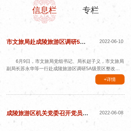
信息栏
专栏
市文旅局赴成陵旅游区调研5A级景区整改提升工作
2022-06-10
6月9日，市文旅局党组书记、局长赵子义，市文旅局
副局长苏永华等一行赴成陵旅游区调研5A级景区整改提
升工作。成陵党工委副书记、管委会主任何向国，伊旗人
+详情
民政府副旗长李贵，成陵管委会副主任哈斯其劳、李金锋
和市、旗、成陵文旅局等相关部门负责人陪同调研。
调研组先后调研了成陵旅游区游客服务中心、铜像广场、
敖包、陵宫、气壮山河、铁马金帐、草原丝路版图等基础
设施提升改造进展情况，每到一处，调研组都认真听取相
成陵旅游区机关党委召开党员大会补选机关党委书记
2022-06-08
关工作汇报，详细了解5A级景...