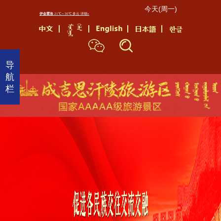
今天(周一)
首
页
景
导
区
航
介
栏
绍
景
区
动
态
成
陵
文