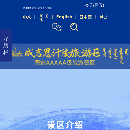
今天(周五)
首
页
景
导
区
航
介
栏
绍
景
区
动
态
成
陵
文