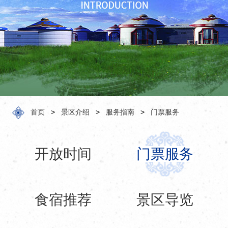
化
预
订
服
务
关
于
首页
>
景区介绍
>
服务指南
>
门票服务
开放时间
门票服务
食宿推荐
景区导览